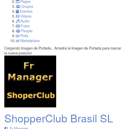
Pages
Grupos
Eventos
Videos
Audio
Fotos
People
Polls
Marketplace
Cargando Imagen de Portada...
Arrastra la Imagen de Portada para marcar
la nueva posición
ShopperClub Brasil SL
Fr Manager