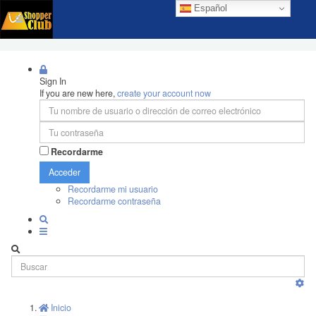
Español
Sign In
If you are new here,
create your account now
Recordarme
Acceder
Recordarme mi usuario
Recordarme contraseña
Inicio