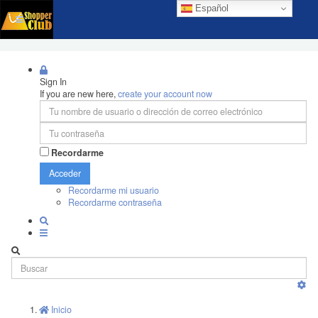
Español
Sign In
If you are new here,
create your account now
Recordarme
Acceder
Recordarme mi usuario
Recordarme contraseña
Inicio