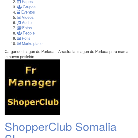
Pages
Grupos
Eventos
Videos
Audio
Fotos
People
Polls
Marketplace
Cargando Imagen de Portada...
Arrastra la Imagen de Portada para marcar
la nueva posición
ShopperClub Somalia