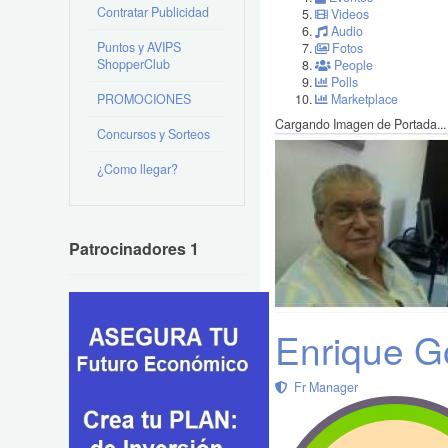
Contratar Publicidad
Videos
Audio
Puntos y AVIPS
Fotos
ShopperClub
People
Polls
PROMOCIONES
Marketplace
Cargando Imagen de Portada...
Concursos y Sorteos
¿Como llegar?
Patrocinadores 1
Enrique G
Fr Manager