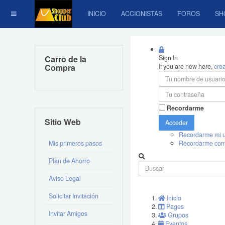
INICIO
ACCIONISTAS
FOROS
SH
Carro de la
Sign In
Compra
If you are new here,
cre
Recordarme
Sitio Web
Acceder
Recordarme mi u
Mis primeros pasos
Recordarme con
Plan de Ahorro
Aviso Legal
Solicitar Invitación
Inicio
Pages
Invitar Amigos
Grupos
Eventos