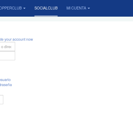
OPPERCLUB
SOCIALCLUB
MI CUENTA
ate your account now
suario
traseña