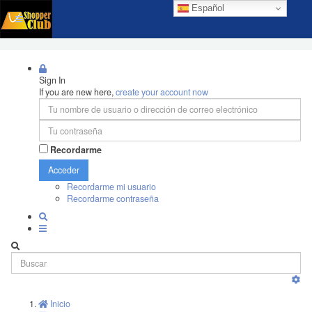
Español
Sign In
If you are new here,
create your account now
Recordarme
Acceder
Recordarme mi usuario
Recordarme contraseña
Inicio