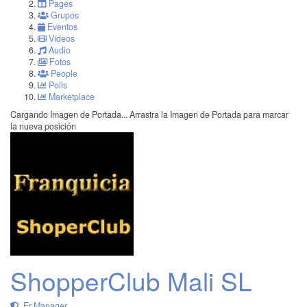
Pages
Grupos
Eventos
Videos
Audio
Fotos
People
Polls
Marketplace
Cargando Imagen de Portada...
Arrastra la Imagen de Portada para marcar
la nueva posición
ShopperClub Mali SL
Fr Manager