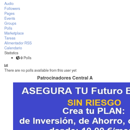
Audio
Followers
Pages
Events
Groups
Polls
Marketplace
Tareas
Alimentador RSS
Calendario
Statistics
0
Polls
There are no polls available from this user yet
Patrocinadores Central A