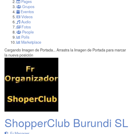
Pages
Grupos
Eventos
Videos
Audio
Fotos
People
Polls
Marketplace
Cargando Imagen de Portada...
Arrastra la Imagen de Portada para marcar
la nueva posición
ShopperClub Burundi SL
Fr Manager