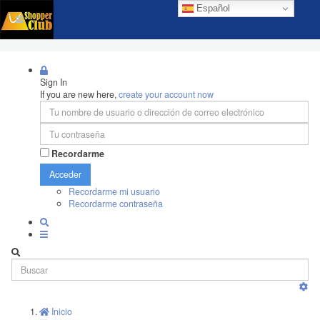
Español
Sign In
If you are new here,
create your account now
Recordarme
Acceder
Recordarme mi usuario
Recordarme contraseña
Inicio