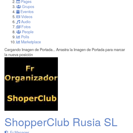
Pages
Grupos
Eventos
Videos
Audio
Fotos
People
Polls
Marketplace
Cargando Imagen de Portada...
Arrastra la Imagen de Portada para marcar
la nueva posición
ShopperClub Rusia SL
Fr Manager