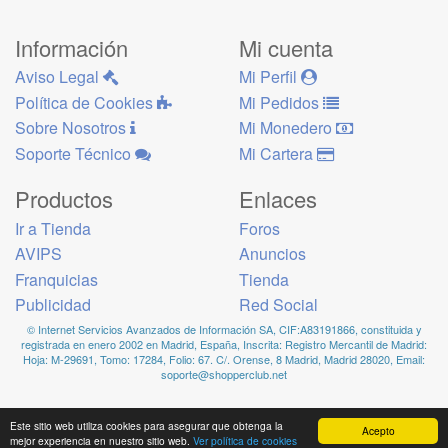
Información
Mi cuenta
Aviso Legal
Mi Perfil
Política de Cookies
Mi Pedidos
Sobre Nosotros
Mi Monedero
Soporte Técnico
Mi Cartera
Productos
Enlaces
Ir a Tienda
Foros
AVIPS
Anuncios
Franquicias
Tienda
Publicidad
Red Social
© Internet Servicios Avanzados de Información SA, CIF:A83191866, constituida y
registrada en enero 2002 en Madrid, España, Inscrita: Registro Mercantil de Madrid:
Hoja: M-29691, Tomo: 17284, Folio: 67. C/. Orense, 8 Madrid, Madrid 28020, Email:
soporte@shopperclub.net
Este sitio web utiliza cookies para asegurar que obtenga la
Acepto
mejor experiencia en nuestro sitio web.
Ver política de cookies