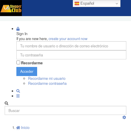
Español
Sign In
If you are new here,
create your account now
Recordarme
Acceder
Recordarme mi usuario
Recordarme contraseña
Inicio