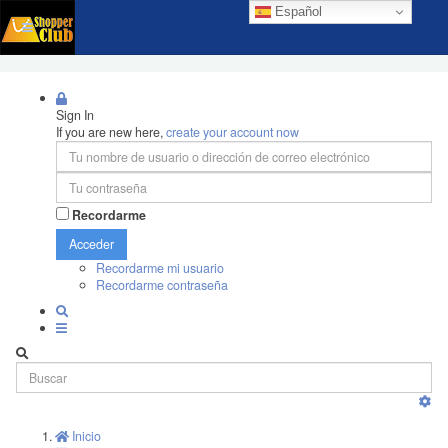
Español
Sign In
If you are new here,
create your account now
Recordarme
Acceder
Recordarme mi usuario
Recordarme contraseña
Inicio