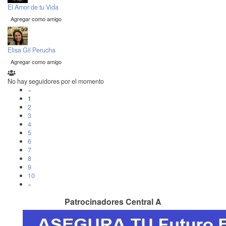
El Amor de tu Vida
Agregar como amigo
Elisa Gil Perucha
Agregar como amigo
No hay seguidores por el momento
«
1
2
3
4
5
6
7
8
9
10
»
Patrocinadores Central A