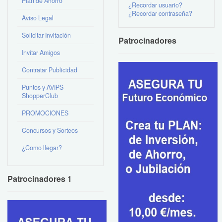
Plan de Ahorro
¿Recordar usuario?
¿Recordar contraseña?
Aviso Legal
Solicitar Invitación
Patrocinadores
Invitar Amigos
Contratar Publicidad
Puntos y AVIPS
ShopperClub
PROMOCIONES
Concursos y Sorteos
¿Como llegar?
Patrocinadores 1