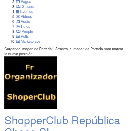
Pages
Grupos
Eventos
Videos
Audio
Fotos
People
Polls
Marketplace
Cargando Imagen de Portada...
Arrastra la Imagen de Portada para marcar
la nueva posición
ShopperClub República