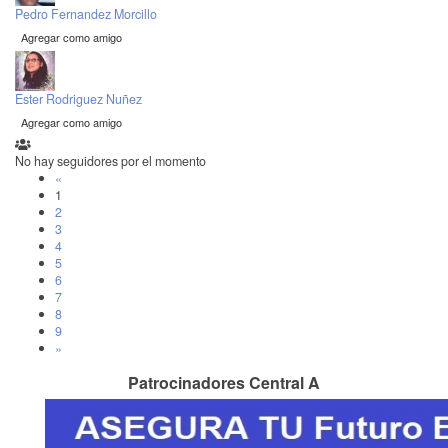
Pedro Fernandez Morcillo
Agregar como amigo
Ester Rodriguez Nuñez
Agregar como amigo
No hay seguidores por el momento
«
1
2
3
4
5
6
7
8
9
»
Patrocinadores Central A