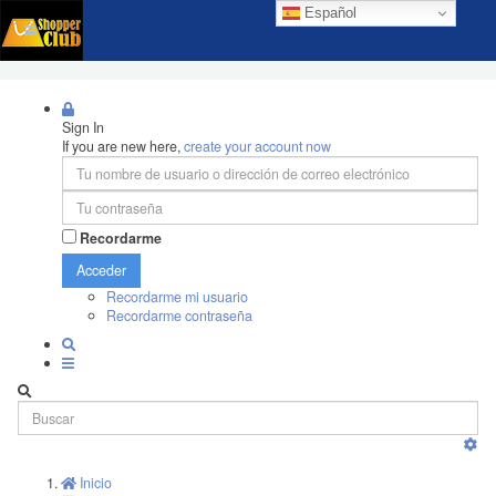
Español
Sign In
If you are new here,
create your account now
Recordarme
Acceder
Recordarme mi usuario
Recordarme contraseña
Inicio