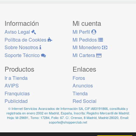
Información
Mi cuenta
Aviso Legal
Mi Perfil
Política de Cookies
Mi Pedidos
Sobre Nosotros
Mi Monedero
Soporte Técnico
Mi Cartera
Productos
Enlaces
Ir a Tienda
Foros
AVIPS
Anuncios
Franquicias
Tienda
Publicidad
Red Social
© Internet Servicios Avanzados de Información SA, CIF:A83191866, constituida y
registrada en enero 2002 en Madrid, España, Inscrita: Registro Mercantil de Madrid:
Hoja: M-29691, Tomo: 17284, Folio: 67. C/. Orense, 8 Madrid, Madrid 28020, Email:
soporte@shopperclub.net