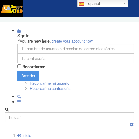
Español
Sign In
If you are new here,
create your account now
Recordarme
Acceder
Recordarme mi usuario
Recordarme contraseña
Inicio