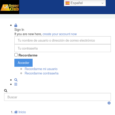
Español
Sign In
If you are new here,
create your account now
Recordarme
Acceder
Recordarme mi usuario
Recordarme contraseña
Inicio