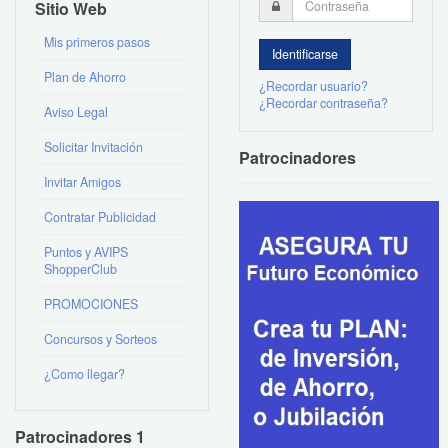
Sitio Web
Mis primeros pasos
Plan de Ahorro
¿Recordar usuario?
¿Recordar contraseña?
Aviso Legal
Solicitar Invitación
Patrocinadores
Invitar Amigos
Contratar Publicidad
Puntos y AVIPS
ShopperClub
PROMOCIONES
Concursos y Sorteos
¿Como llegar?
Patrocinadores 1