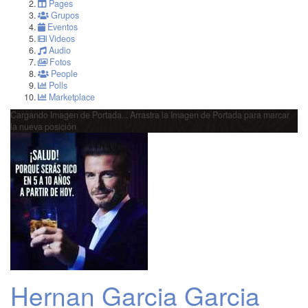
Pages
Grupos
Eventos
Videos
Audio
Fotos
People
Polls
Marketplace
Cargando Imagen de Portada...
Arrastra la Imagen de Portada para marcar
la nueva posición
Hernan Garcia Garcia