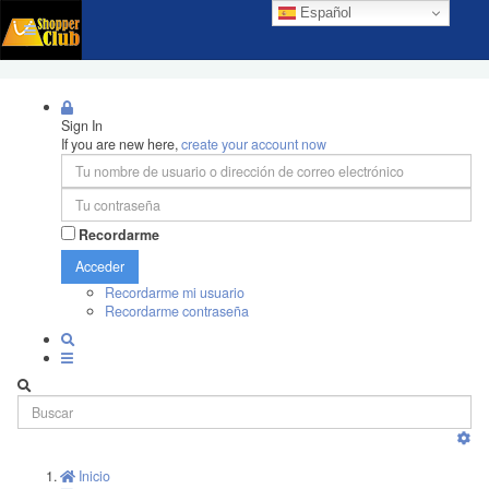
Español
Sign In
If you are new here,
create your account now
Recordarme
Acceder
Recordarme mi usuario
Recordarme contraseña
Inicio