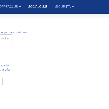
OPPERCLUB
SOCIALCLUB
MI CUENTA
ate your account now
suario
traseña