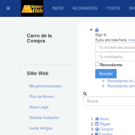
INICIO
ACCIONISTAS
FOROS
SH
Carro de la
Sign In
Compra
If you are new here,
cre
Recordarme
Sitio Web
Acceder
Recordarme mi u
Mis primeros pasos
Recordarme con
Plan de Ahorro
Aviso Legal
Solicitar Invitación
Inicio
Pages
Invitar Amigos
Grupos
Eventos