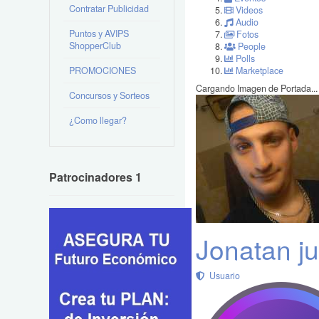
Contratar Publicidad
Videos
Audio
Puntos y AVIPS
Fotos
ShopperClub
People
Polls
PROMOCIONES
Marketplace
Cargando Imagen de Portada...
Concursos y Sorteos
¿Como llegar?
Patrocinadores 1
Jonatan ju
Usuario