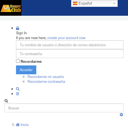
Español
Sign In
If you are new here,
create your account now
Recordarme
Acceder
Recordarme mi usuario
Recordarme contraseña
Inicio