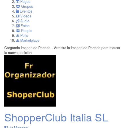
Pages
Grupos
Eventos
Videos
Audio
Fotos
People
Polls
Marketplace
Cargando Imagen de Portada...
Arrastra la Imagen de Portada para marcar
la nueva posición
ShopperClub Italia SL
Fr Manager