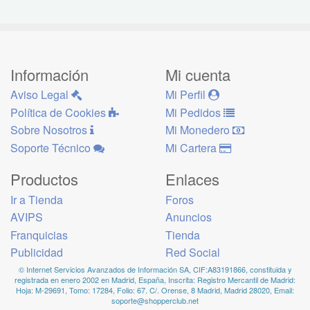
Información
Mi cuenta
Aviso Legal
Mi Perfil
Política de Cookies
Mi Pedidos
Sobre Nosotros
Mi Monedero
Soporte Técnico
Mi Cartera
Productos
Enlaces
Ir a Tienda
Foros
AVIPS
Anuncios
Franquicias
Tienda
Publicidad
Red Social
© Internet Servicios Avanzados de Información SA, CIF:A83191866, constituida y
registrada en enero 2002 en Madrid, España, Inscrita: Registro Mercantil de Madrid:
Hoja: M-29691, Tomo: 17284, Folio: 67. C/. Orense, 8 Madrid, Madrid 28020, Email:
soporte@shopperclub.net