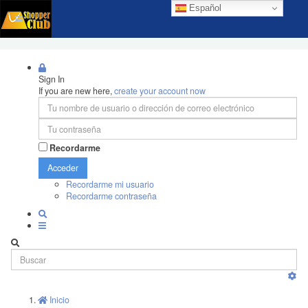
Español
Sign In
If you are new here,
create your account now
Recordarme
Acceder
Recordarme mi usuario
Recordarme contraseña
Inicio