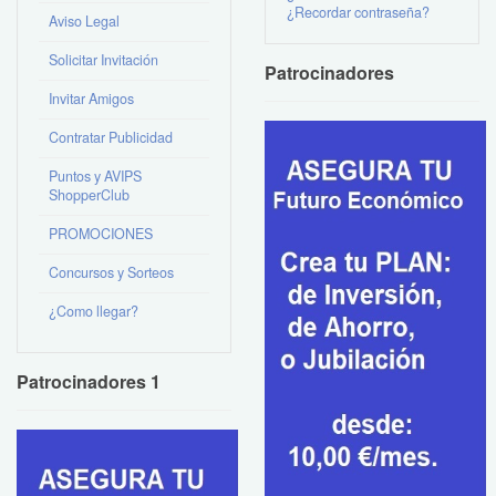
¿Recordar contraseña?
Aviso Legal
Solicitar Invitación
Patrocinadores
Invitar Amigos
Contratar Publicidad
Puntos y AVIPS
ShopperClub
PROMOCIONES
Concursos y Sorteos
¿Como llegar?
Patrocinadores 1