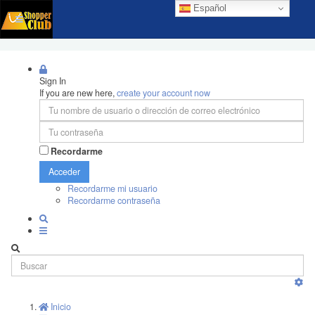
Español
Sign In
If you are new here,
create your account now
Recordarme
Acceder
Recordarme mi usuario
Recordarme contraseña
Inicio