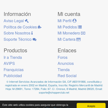
Información
Mi cuenta
Aviso Legal
Mi Perfil
Política de Cookies
Mi Pedidos
Sobre Nosotros
Mi Monedero
Soporte Técnico
Mi Cartera
Productos
Enlaces
Ir a Tienda
Foros
AVIPS
Anuncios
Franquicias
Tienda
Publicidad
Red Social
© Internet Servicios Avanzados de Información SA, CIF:A83191866, constituida y
registrada en enero 2002 en Madrid, España, Inscrita: Registro Mercantil de Madrid:
Hoja: M-29691, Tomo: 17284, Folio: 67. C/. Orense, 8 Madrid, Madrid 28020, Email:
soporte@shopperclub.net
Este sitio web utiliza cookies para asegurar que obtenga la
Acepto