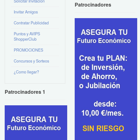
Solicitar Invitación
Patrocinadores
Invitar Amigos
Contratar Publicidad
Puntos y AVIPS
ShopperClub
PROMOCIONES
Concursos y Sorteos
¿Como llegar?
Patrocinadores 1