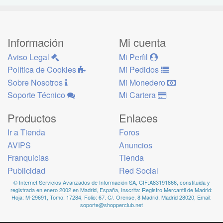
Información
Mi cuenta
Aviso Legal
Mi Perfil
Política de Cookies
Mi Pedidos
Sobre Nosotros
Mi Monedero
Soporte Técnico
Mi Cartera
Productos
Enlaces
Ir a Tienda
Foros
AVIPS
Anuncios
Franquicias
Tienda
Publicidad
Red Social
© Internet Servicios Avanzados de Información SA, CIF:A83191866, constituida y
registrada en enero 2002 en Madrid, España, Inscrita: Registro Mercantil de Madrid:
Hoja: M-29691, Tomo: 17284, Folio: 67. C/. Orense, 8 Madrid, Madrid 28020, Email:
soporte@shopperclub.net