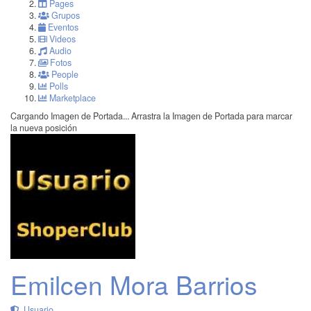
Pages
Grupos
Eventos
Videos
Audio
Fotos
People
Polls
Marketplace
Cargando Imagen de Portada...
Arrastra la Imagen de Portada para marcar
la nueva posición
Emilcen Mora Barrios
Usuario