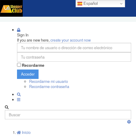
Español
Sign In
If you are new here,
create your account now
Recordarme
Acceder
Recordarme mi usuario
Recordarme contraseña
Inicio