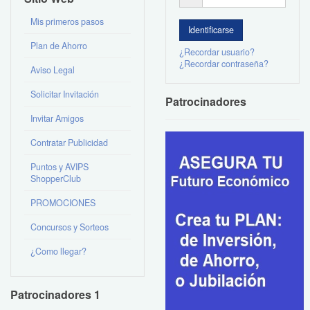
Mis primeros pasos
Plan de Ahorro
¿Recordar usuario?
¿Recordar contraseña?
Aviso Legal
Solicitar Invitación
Patrocinadores
Invitar Amigos
Contratar Publicidad
Puntos y AVIPS
ShopperClub
PROMOCIONES
Concursos y Sorteos
¿Como llegar?
Patrocinadores 1