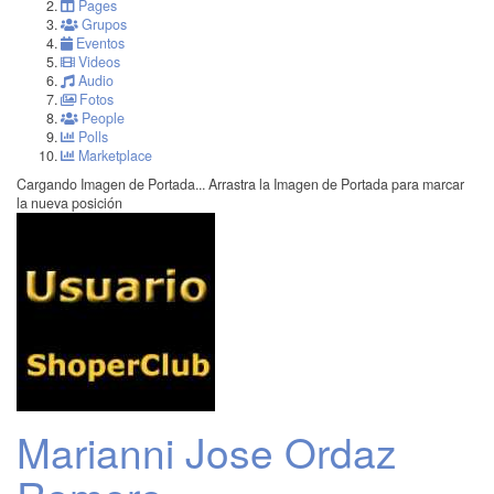
Pages
Grupos
Eventos
Videos
Audio
Fotos
People
Polls
Marketplace
Cargando Imagen de Portada...
Arrastra la Imagen de Portada para marcar
la nueva posición
Marianni Jose Ordaz