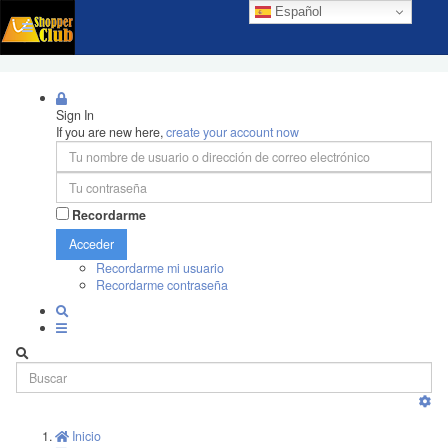
Español
Sign In
If you are new here,
create your account now
Recordarme
Acceder
Recordarme mi usuario
Recordarme contraseña
Inicio