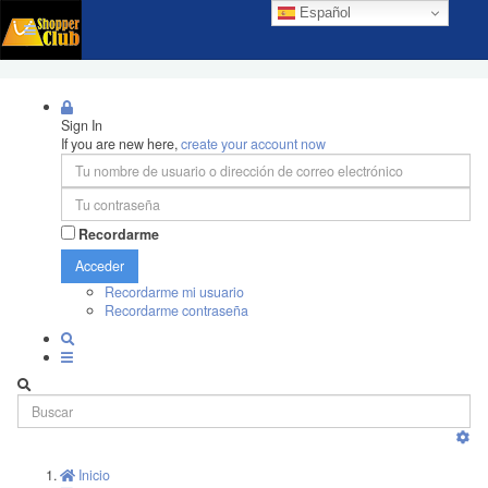
Español
Sign In
If you are new here,
create your account now
Recordarme
Acceder
Recordarme mi usuario
Recordarme contraseña
Inicio