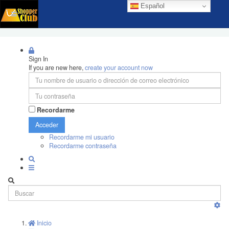
Español
Sign In
If you are new here,
create your account now
Recordarme
Acceder
Recordarme mi usuario
Recordarme contraseña
Inicio