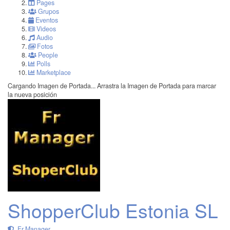
Pages
Grupos
Eventos
Videos
Audio
Fotos
People
Polls
Marketplace
Cargando Imagen de Portada...
Arrastra la Imagen de Portada para marcar
la nueva posición
ShopperClub Estonia SL
Fr Manager