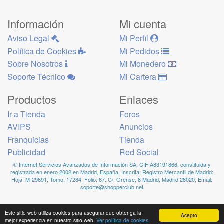
Información
Mi cuenta
Aviso Legal
Mi Perfil
Política de Cookies
Mi Pedidos
Sobre Nosotros
Mi Monedero
Soporte Técnico
Mi Cartera
Productos
Enlaces
Ir a Tienda
Foros
AVIPS
Anuncios
Franquicias
Tienda
Publicidad
Red Social
© Internet Servicios Avanzados de Información SA, CIF:A83191866, constituida y
registrada en enero 2002 en Madrid, España, Inscrita: Registro Mercantil de Madrid:
Hoja: M-29691, Tomo: 17284, Folio: 67. C/. Orense, 8 Madrid, Madrid 28020, Email:
soporte@shopperclub.net
Este sitio web utiliza cookies para asegurar que obtenga la
Acepto
mejor experiencia en nuestro sitio web.
Ver política de cookies