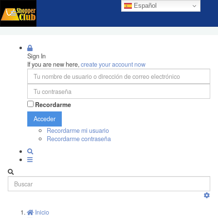
Español
Sign In
If you are new here,
create your account now
Recordarme
Acceder
Recordarme mi usuario
Recordarme contraseña
Inicio