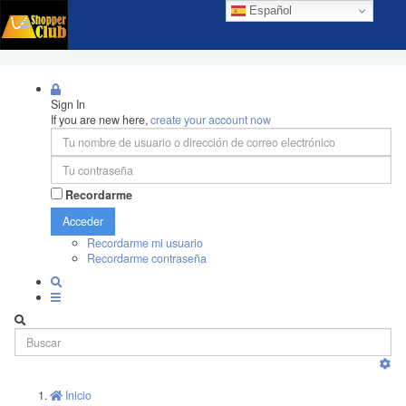
Español
Sign In
If you are new here,
create your account now
Recordarme
Acceder
Recordarme mi usuario
Recordarme contraseña
Inicio