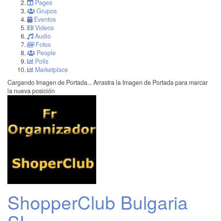
Pages
Grupos
Eventos
Videos
Audio
Fotos
People
Polls
Marketplace
Cargando Imagen de Portada...
Arrastra la Imagen de Portada para marcar
la nueva posición
ShopperClub Bulgaria