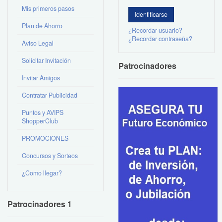
Mis primeros pasos
Plan de Ahorro
¿Recordar usuario?
¿Recordar contraseña?
Aviso Legal
Solicitar Invitación
Patrocinadores
Invitar Amigos
Contratar Publicidad
Puntos y AVIPS
ShopperClub
PROMOCIONES
Concursos y Sorteos
¿Como llegar?
Patrocinadores 1