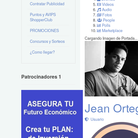
Contratar Publicidad
Videos
Audio
Puntos y AVIPS
Fotos
ShopperClub
People
Polls
PROMOCIONES
Marketplace
Cargando Imagen de Portada...
Concursos y Sorteos
¿Como llegar?
Patrocinadores 1
Jean Orte
Usuario