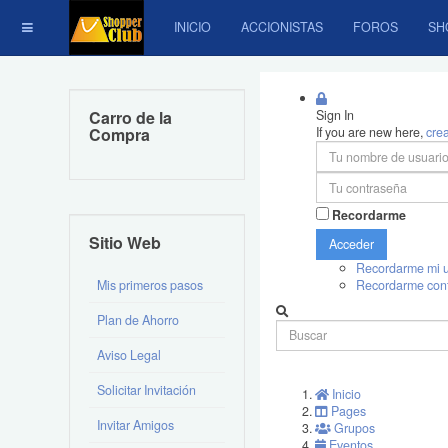
INICIO
ACCIONISTAS
FOROS
SH
Carro de la
Sign In
Compra
If you are new here,
cre
Recordarme
Sitio Web
Acceder
Recordarme mi u
Mis primeros pasos
Recordarme con
Plan de Ahorro
Aviso Legal
Solicitar Invitación
Inicio
Pages
Invitar Amigos
Grupos
Eventos