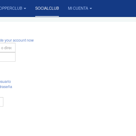
OPPERCLUB
SOCIALCLUB
MI CUENTA
ate your account now
suario
traseña