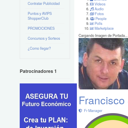
Contratar Publicidad
Videos
Audio
Puntos y AVIPS
Fotos
ShopperClub
People
Polls
PROMOCIONES
Marketplace
Cargando Imagen de Portada...
Concursos y Sorteos
¿Como llegar?
Patrocinadores 1
Francisco
Fr Manager