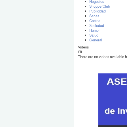
Negocios
ShopperClub
Publicidad
Series
Cocina
Sociedad
Humor
Salud
General
Videos
There are no videos available h