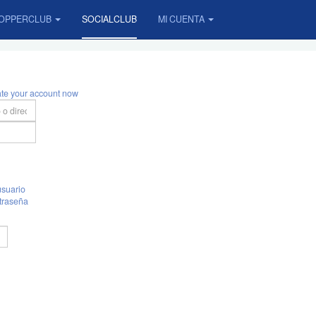
OPPERCLUB
SOCIALCLUB
MI CUENTA
ate your account now
suario
traseña