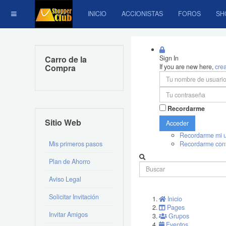
INICIO
ACCIONISTAS
FOROS
SH
Carro de la
Sign In
Compra
If you are new here,
cre
Recordarme
Sitio Web
Acceder
Recordarme mi u
Mis primeros pasos
Recordarme con
Plan de Ahorro
Aviso Legal
Solicitar Invitación
Inicio
Pages
Invitar Amigos
Grupos
Eventos