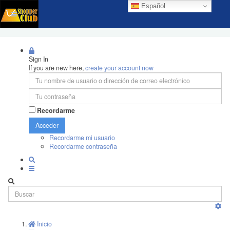
Español
Sign In
If you are new here,
create your account now
Recordarme
Acceder
Recordarme mi usuario
Recordarme contraseña
Inicio