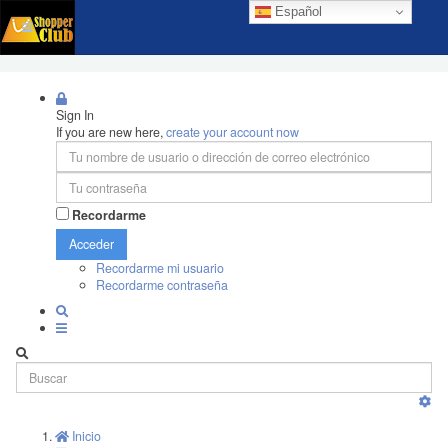
Español
Sign In
If you are new here,
create your account now
Recordarme
Acceder
Recordarme mi usuario
Recordarme contraseña
Inicio