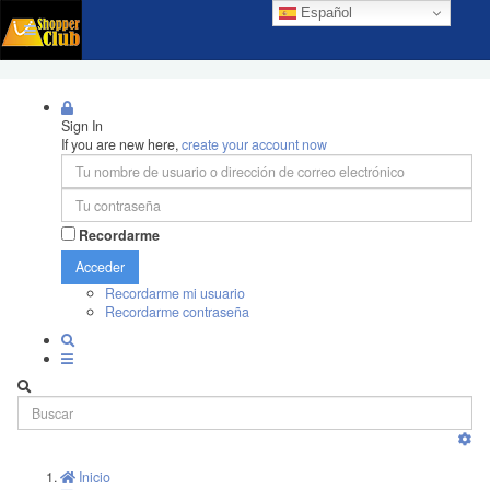
Español
Sign In
If you are new here,
create your account now
Recordarme
Acceder
Recordarme mi usuario
Recordarme contraseña
Inicio