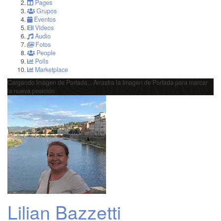
Pages
Grupos
Eventos
Videos
Audio
Fotos
People
Polls
Marketplace
Cargando Imagen de Portada...
Arrastra la Imagen de Portada para marcar
la nueva posición
Lilian Bazzetti