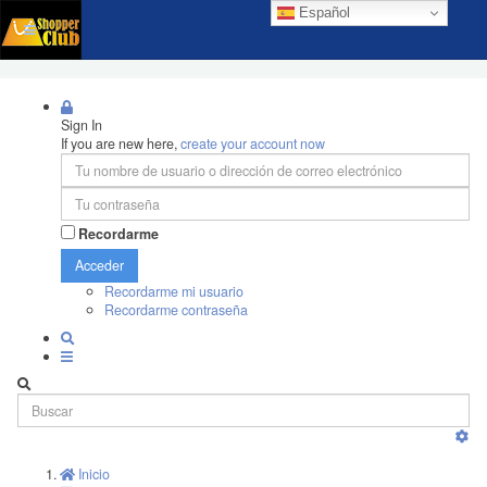
Español
Sign In
If you are new here,
create your account now
Recordarme
Acceder
Recordarme mi usuario
Recordarme contraseña
Inicio