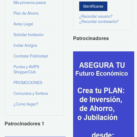
Mis primeros pasos
Plan de Ahorro
¿Recordar usuario?
¿Recordar contraseña?
Aviso Legal
Solicitar Invitación
Patrocinadores
Invitar Amigos
Contratar Publicidad
Puntos y AVIPS
ShopperClub
PROMOCIONES
Concursos y Sorteos
¿Como llegar?
Patrocinadores 1