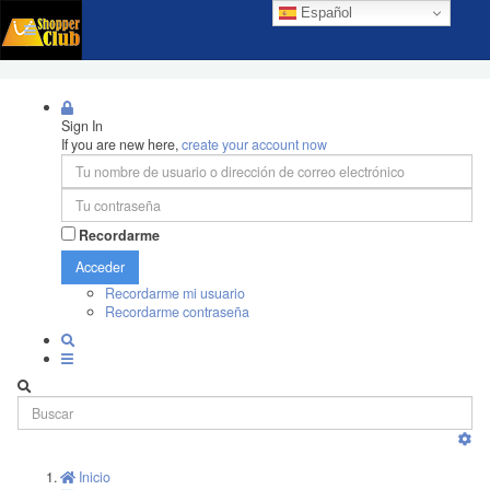
Español
Sign In
If you are new here,
create your account now
Recordarme
Acceder
Recordarme mi usuario
Recordarme contraseña
Inicio