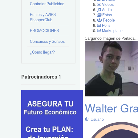
Contratar Publicidad
Videos
Audio
Puntos y AVIPS
Fotos
ShopperClub
People
Polls
PROMOCIONES
Marketplace
Cargando Imagen de Portada...
Concursos y Sorteos
¿Como llegar?
Patrocinadores 1
Walter Gr
Usuario