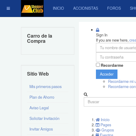
INICIO
ACCIONISTAS
FOROS
SH
Carro de la
Sign In
Compra
If you are new here,
cre
Recordarme
Sitio Web
Acceder
Recordarme mi u
Mis primeros pasos
Recordarme con
Plan de Ahorro
Aviso Legal
Solicitar Invitación
Inicio
Pages
Invitar Amigos
Grupos
Eventos