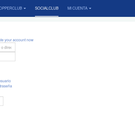
OPPERCLUB
SOCIALCLUB
MI CUENTA
ate your account now
suario
traseña