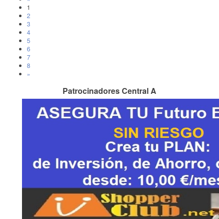
1
2
3
4
5
6
7
8
»
Patrocinadores Central A