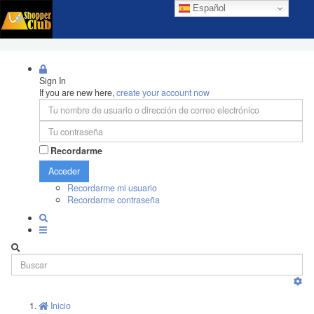
Español
Sign In
If you are new here,
create your account now
Recordarme
Acceder
Recordarme mi usuario
Recordarme contraseña
Inicio