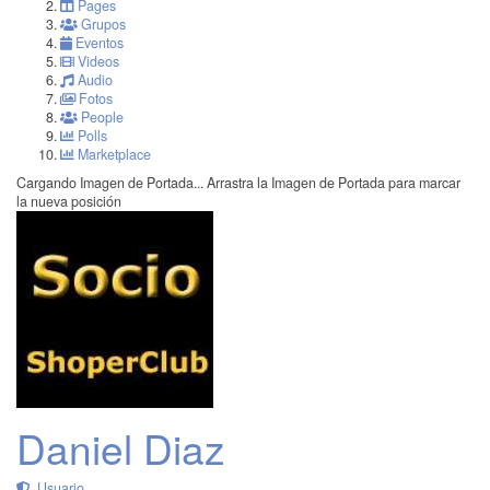
Pages
Grupos
Eventos
Videos
Audio
Fotos
People
Polls
Marketplace
Cargando Imagen de Portada...
Arrastra la Imagen de Portada para marcar
la nueva posición
Daniel Diaz
Usuario