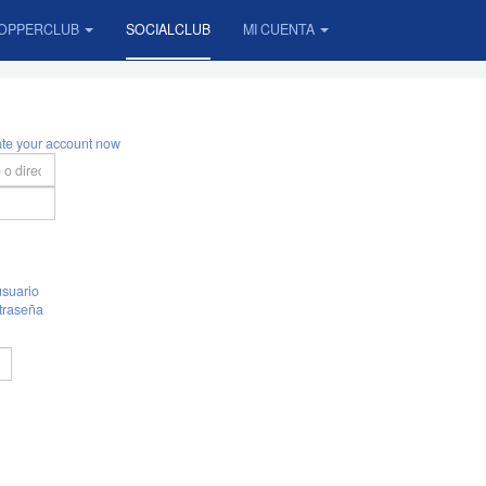
OPPERCLUB
SOCIALCLUB
MI CUENTA
ate your account now
suario
traseña