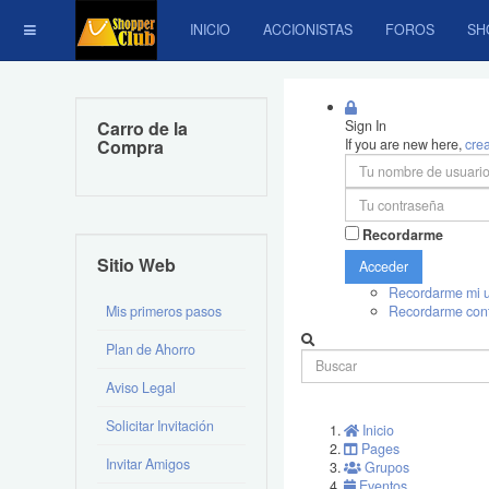
INICIO
ACCIONISTAS
FOROS
SH
Carro de la
Sign In
Compra
If you are new here,
cre
Recordarme
Sitio Web
Acceder
Recordarme mi u
Mis primeros pasos
Recordarme con
Plan de Ahorro
Aviso Legal
Solicitar Invitación
Inicio
Pages
Invitar Amigos
Grupos
Eventos