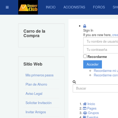
INICIO
ACCIONISTAS
FOROS
SH
Carro de la
Sign In
Compra
If you are new here,
cre
Recordarme
Sitio Web
Acceder
Recordarme mi u
Mis primeros pasos
Recordarme con
Plan de Ahorro
Aviso Legal
Solicitar Invitación
Inicio
Pages
Invitar Amigos
Grupos
Eventos