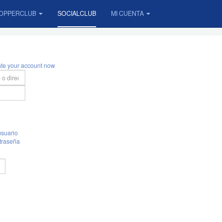
OPPERCLUB
SOCIALCLUB
MI CUENTA
ate your account now
suario
traseña