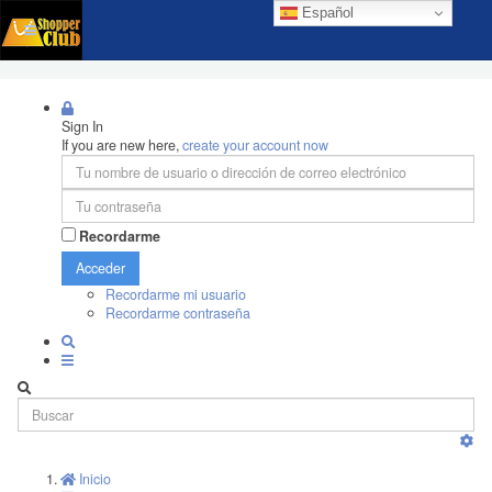
Español
Sign In
If you are new here,
create your account now
Recordarme
Acceder
Recordarme mi usuario
Recordarme contraseña
Inicio