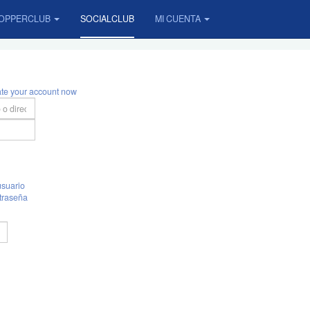
OPPERCLUB
SOCIALCLUB
MI CUENTA
ate your account now
suario
traseña