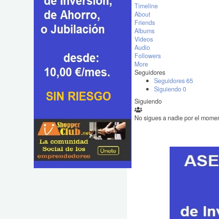
Timeline
About
Friends
Albums
Videos
Audio
Followers
More
Seguidores
Seguidores
65
Siguiendo
0
Siguiendo
No sigues a nadie por el mome