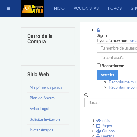
INICIO
ACCIONISTAS
FOROS
SH
Carro de la
Sign In
Compra
If you are new here,
cre
Recordarme
Sitio Web
Acceder
Recordarme mi u
Mis primeros pasos
Recordarme con
Plan de Ahorro
Aviso Legal
Solicitar Invitación
Inicio
Pages
Invitar Amigos
Grupos
Eventos