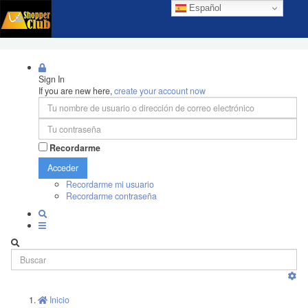
Español
Sign In
If you are new here,
create your account now
Recordarme
Acceder
Recordarme mi usuario
Recordarme contraseña
Inicio