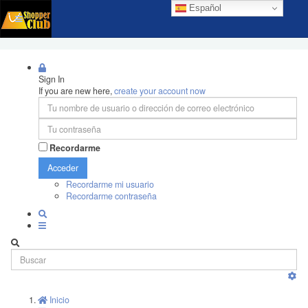
Español
Sign In
If you are new here,
create your account now
Recordarme
Acceder
Recordarme mi usuario
Recordarme contraseña
Inicio