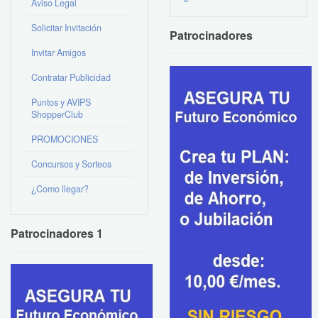
Aviso Legal
Solicitar Invitación
Patrocinadores
Invitar Amigos
Contratar Publicidad
Puntos y AVIPS
ShopperClub
PROMOCIONES
Concursos y Sorteos
¿Como llegar?
Patrocinadores 1