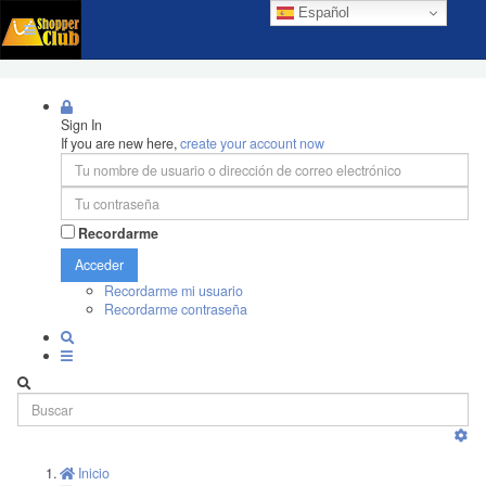
Español
Sign In
If you are new here,
create your account now
Recordarme
Acceder
Recordarme mi usuario
Recordarme contraseña
Inicio