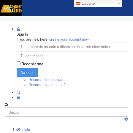
Español
Sign In
If you are new here,
create your account now
Recordarme
Acceder
Recordarme mi usuario
Recordarme contraseña
Inicio