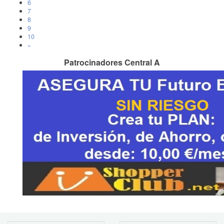
6
7
8
9
10
»
Patrocinadores Central A