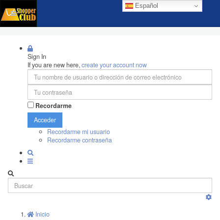
Español
Sign In
If you are new here,
create your account now
Recordarme
Acceder
Recordarme mi usuario
Recordarme contraseña
Inicio