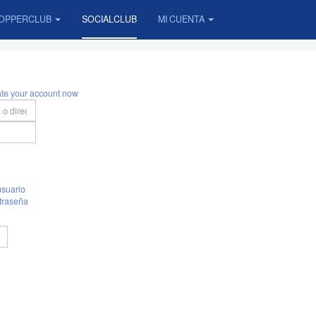
OPPERCLUB
SOCIALCLUB
MI CUENTA
ate your account now
suario
traseña