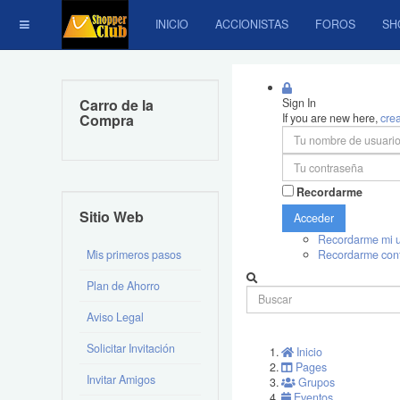
INICIO
ACCIONISTAS
FOROS
SH
Carro de la
Sign In
Compra
If you are new here,
cre
Recordarme
Sitio Web
Acceder
Recordarme mi u
Mis primeros pasos
Recordarme con
Plan de Ahorro
Aviso Legal
Solicitar Invitación
Inicio
Pages
Invitar Amigos
Grupos
Eventos