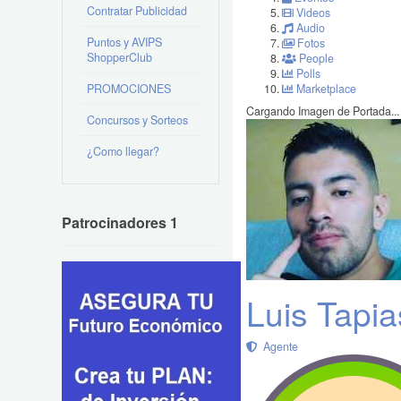
Contratar Publicidad
Videos
Audio
Puntos y AVIPS
Fotos
ShopperClub
People
Polls
PROMOCIONES
Marketplace
Cargando Imagen de Portada...
Concursos y Sorteos
¿Como llegar?
Patrocinadores 1
Luis Tapia
Agente