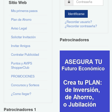
Sitio Web
Mis primeros pasos
Plan de Ahorro
¿Recordar usuario?
¿Recordar contraseña?
Aviso Legal
Solicitar Invitación
Patrocinadores
Invitar Amigos
Contratar Publicidad
Puntos y AVIPS
ShopperClub
PROMOCIONES
Concursos y Sorteos
¿Como llegar?
Patrocinadores 1