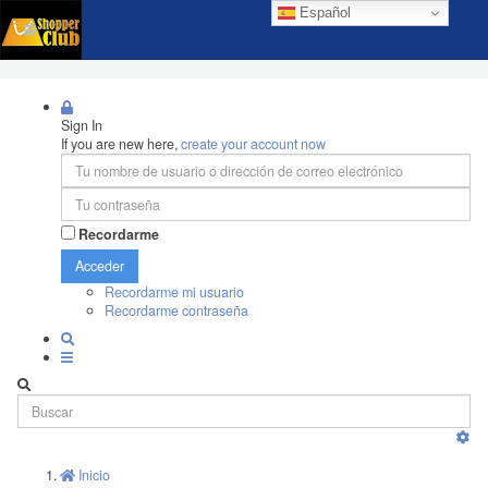
Español
Sign In
If you are new here,
create your account now
Recordarme
Acceder
Recordarme mi usuario
Recordarme contraseña
Inicio