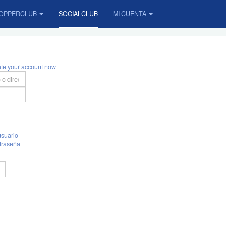
OPPERCLUB
SOCIALCLUB
MI CUENTA
ate your account now
suario
traseña