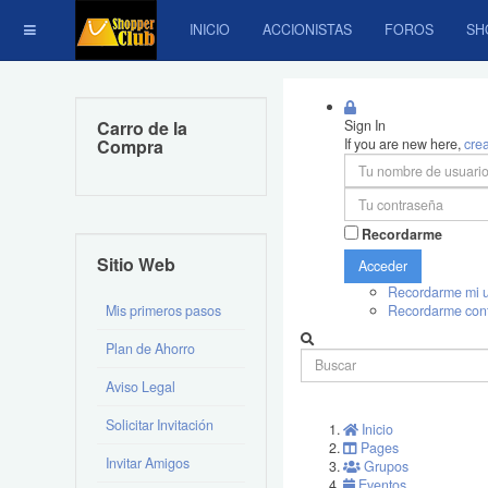
INICIO
ACCIONISTAS
FOROS
SH
Carro de la
Sign In
Compra
If you are new here,
cre
Recordarme
Sitio Web
Acceder
Recordarme mi u
Mis primeros pasos
Recordarme con
Plan de Ahorro
Aviso Legal
Solicitar Invitación
Inicio
Pages
Invitar Amigos
Grupos
Eventos