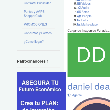
Contratar Publicidad
Videos
Audio
Puntos y AVIPS
Fotos
ShopperClub
People
Polls
PROMOCIONES
Marketplace
Cargando Imagen de Portada...
Concursos y Sorteos
¿Como llegar?
Patrocinadores 1
daniel de
Agente