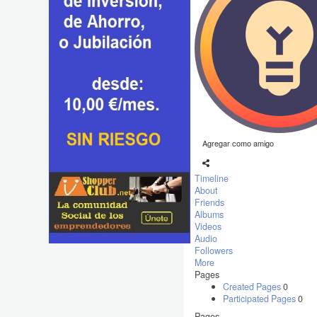
Agregar como amigo
Timeline
About
Friends
Albums
Videos
Audio
Followers
More
Pages
Created Pages
0
Participated Pages
0
Pages