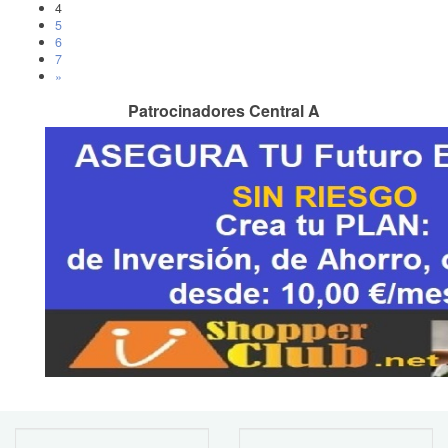
4
5
6
7
»
Patrocinadores Central A