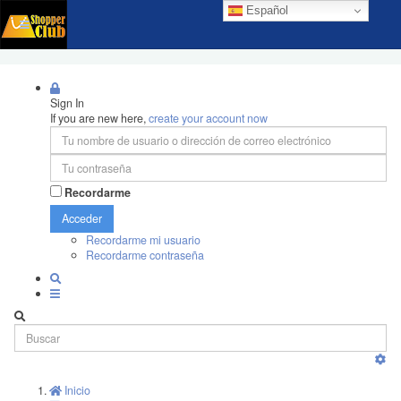
Español
Sign In
If you are new here,
create your account now
Recordarme
Acceder
Recordarme mi usuario
Recordarme contraseña
Inicio