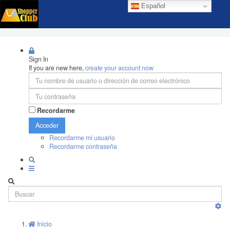
Español
Sign In
If you are new here,
create your account now
Recordarme
Acceder
Recordarme mi usuario
Recordarme contraseña
Inicio