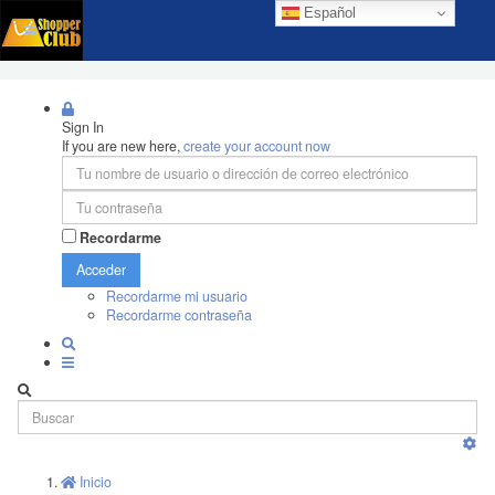
Español
Sign In
If you are new here,
create your account now
Recordarme
Acceder
Recordarme mi usuario
Recordarme contraseña
Inicio