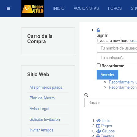
INICIO
ACCIONISTAS
FOROS
SH
Carro de la
Sign In
Compra
If you are new here,
cre
Recordarme
Sitio Web
Acceder
Recordarme mi u
Mis primeros pasos
Recordarme con
Plan de Ahorro
Aviso Legal
Solicitar Invitación
Inicio
Pages
Invitar Amigos
Grupos
Eventos