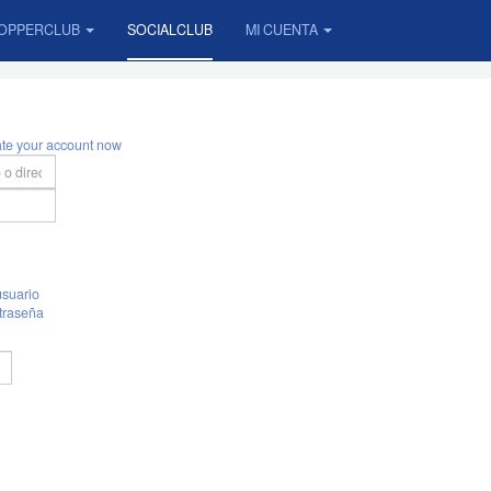
OPPERCLUB
SOCIALCLUB
MI CUENTA
ate your account now
suario
traseña