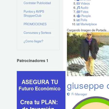
Contratar Publicidad
Videos
Audio
Puntos y AVIPS
Fotos
ShopperClub
People
Polls
PROMOCIONES
Marketplace
Cargando Imagen de Portada...
Concursos y Sorteos
¿Como llegar?
Patrocinadores 1
giuseppe o
Fr Manager