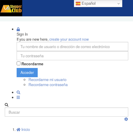
Español
Sign In
If you are new here,
create your account now
Recordarme
Acceder
Recordarme mi usuario
Recordarme contraseña
Inicio