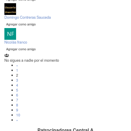
Domingo Contreras Sauceda
Agregar como amigo
Nicolás franco
Agregar como amigo
No sigues a nadie por el momento
«
1
2
3
4
5
6
7
8
9
10
»
Patrocinadores Central A