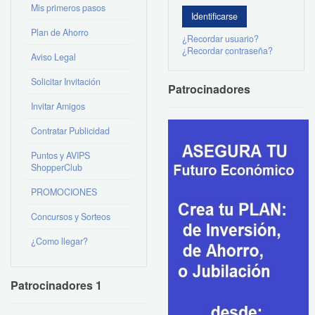
Mis primeros pasos
Plan de Ahorro
¿Recordar usuario?
¿Recordar contraseña?
Aviso Legal
Solicitar Invitación
Patrocinadores
Invitar Amigos
Contratar Publicidad
Puntos y AVIPS
ShopperClub
PROMOCIONES
Concursos y Sorteos
¿Como llegar?
Patrocinadores 1