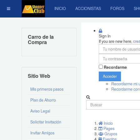
INICIO
ACCIONISTAS
FOROS
SH
Carro de la
Sign In
Compra
If you are new here,
cre
Recordarme
Sitio Web
Acceder
Recordarme mi u
Mis primeros pasos
Recordarme con
Plan de Ahorro
Aviso Legal
Solicitar Invitación
Inicio
Pages
Invitar Amigos
Grupos
Eventos