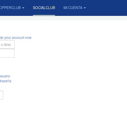
OPPERCLUB
SOCIALCLUB
MI CUENTA
ate your account now
suario
traseña