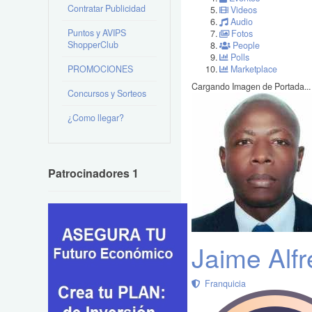
Contratar Publicidad
Videos
Audio
Puntos y AVIPS
Fotos
ShopperClub
People
Polls
PROMOCIONES
Marketplace
Cargando Imagen de Portada...
Concursos y Sorteos
¿Como llegar?
Patrocinadores 1
Jaime Alf
Franquicia