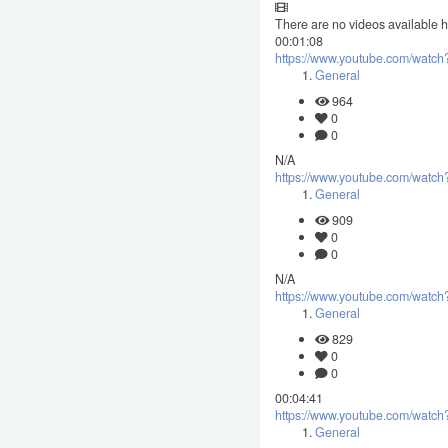
There are no videos available h
00:01:08
https://www.youtube.com/wat
General
964
0
0
N/A
https://www.youtube.com/wat
General
909
0
0
N/A
https://www.youtube.com/wat
General
829
0
0
00:04:41
https://www.youtube.com/watc
General