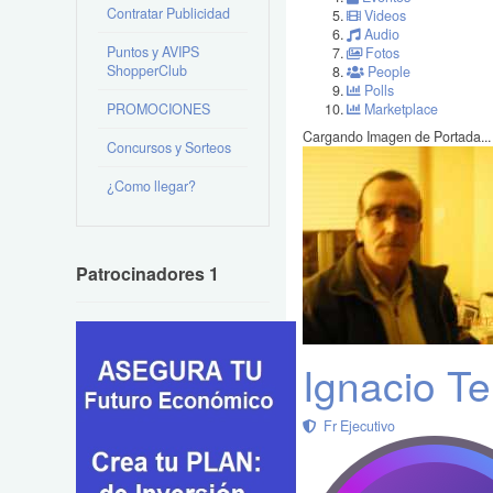
Contratar Publicidad
Videos
Audio
Puntos y AVIPS
Fotos
ShopperClub
People
Polls
PROMOCIONES
Marketplace
Cargando Imagen de Portada...
Concursos y Sorteos
¿Como llegar?
Patrocinadores 1
Ignacio Te
Fr Ejecutivo