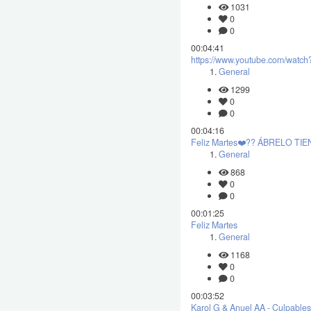
1031
0
0
00:04:41
https://www.youtube.com/watc
General
1299
0
0
00:04:16
Feliz Martes❤️?? ÁBRELO T
General
868
0
0
00:01:25
Feliz Martes
General
1168
0
0
00:03:52
Karol G & Anuel AA - Culpables