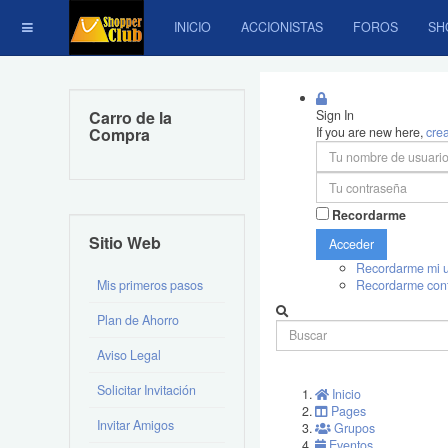
INICIO
ACCIONISTAS
FOROS
SH
Carro de la
Sign In
Compra
If you are new here,
cre
Recordarme
Sitio Web
Acceder
Recordarme mi u
Mis primeros pasos
Recordarme con
Plan de Ahorro
Aviso Legal
Solicitar Invitación
Inicio
Pages
Invitar Amigos
Grupos
Eventos