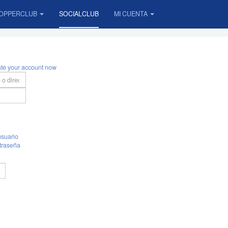
OPPERCLUB
SOCIALCLUB
MI CUENTA
ate your account now
suario
traseña