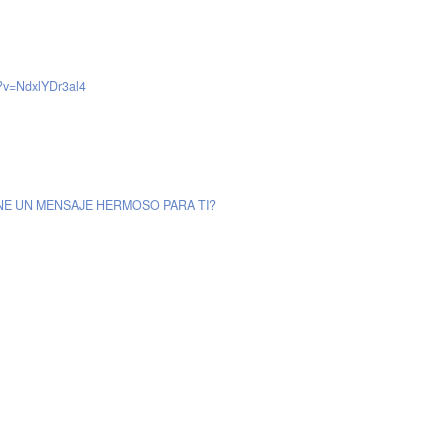
h?v=NdxlYDr3al4
IENE UN MENSAJE HERMOSO PARA TI?