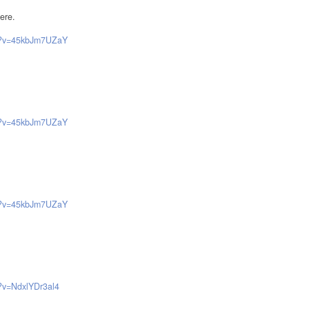
ere.
ch?v=45kbJm7UZaY
ch?v=45kbJm7UZaY
ch?v=45kbJm7UZaY
h?v=NdxlYDr3al4