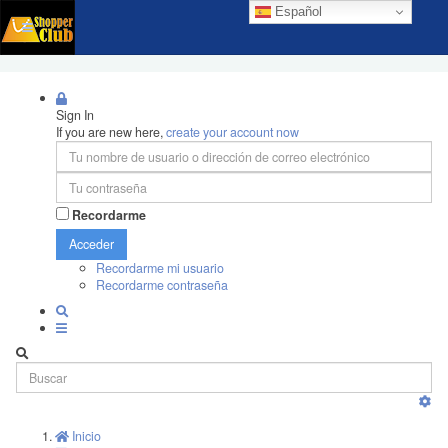
Español
Sign In
If you are new here,
create your account now
Recordarme
Acceder
Recordarme mi usuario
Recordarme contraseña
Inicio