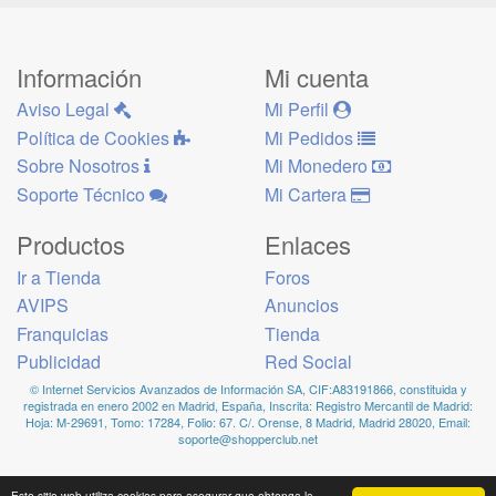
Información
Mi cuenta
Aviso Legal
Mi Perfil
Política de Cookies
Mi Pedidos
Sobre Nosotros
Mi Monedero
Soporte Técnico
Mi Cartera
Productos
Enlaces
Ir a Tienda
Foros
AVIPS
Anuncios
Franquicias
Tienda
Publicidad
Red Social
© Internet Servicios Avanzados de Información SA, CIF:A83191866, constituida y
registrada en enero 2002 en Madrid, España, Inscrita: Registro Mercantil de Madrid:
Hoja: M-29691, Tomo: 17284, Folio: 67. C/. Orense, 8 Madrid, Madrid 28020, Email:
soporte@shopperclub.net
Este sitio web utiliza cookies para asegurar que obtenga la